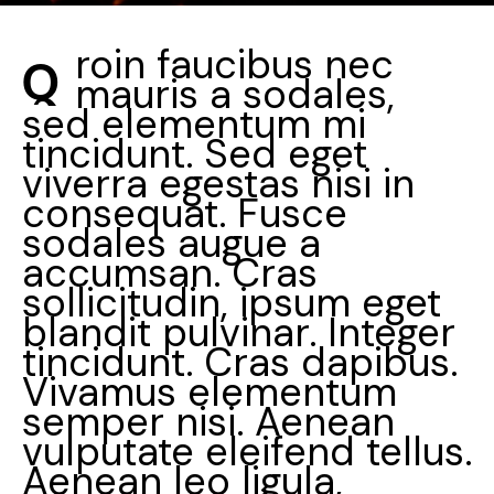
roin faucibus nec
Q
mauris a sodales,
sed elementum mi
tincidunt. Sed eget
viverra egestas nisi in
consequat. Fusce
sodales augue a
accumsan. Cras
sollicitudin, ipsum eget
blandit pulvinar. Integer
tincidunt. Cras dapibus.
Vivamus elementum
semper nisi. Aenean
vulputate eleifend tellus.
Aenean leo ligula,