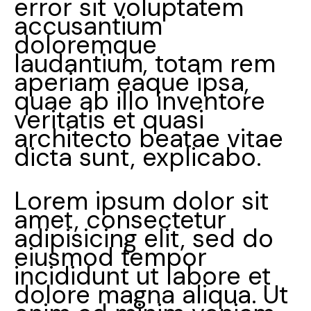
error sit voluptatem
accusantium
doloremque
laudantium, totam rem
aperiam eaque ipsa,
quae ab illo inventore
veritatis et quasi
architecto beatae vitae
dicta sunt, explicabo.
Lorem ipsum dolor sit
amet, consectetur
adipisicing elit, sed do
eiusmod tempor
incididunt ut labore et
dolore magna aliqua. Ut