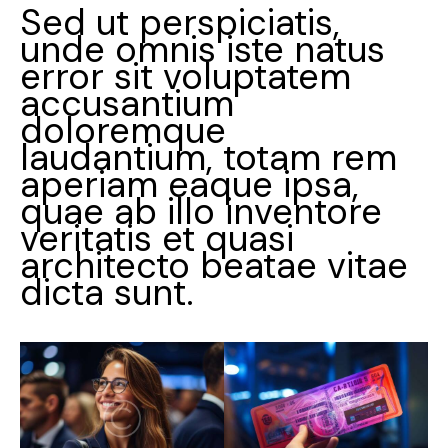
Sed ut perspiciatis,
unde omnis iste natus
error sit voluptatem
accusantium
doloremque
laudantium, totam rem
aperiam eaque ipsa,
quae ab illo inventore
veritatis et quasi
architecto beatae vitae
dicta sunt.