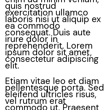
quis nostrud
exercitation ullamco
laboris nisi ut aliquip ex
ea commodo
consequat. Duis aute
irure dolor in
reprehenderit. Lorem
ipsum dolor sit amet,
consectetur adipiscing
elit.
Etiam vitae leo et diam
pellentesque porta. Sed
eleifend ultricies risus,
vel rutrum erat
commodo ut. Praesent