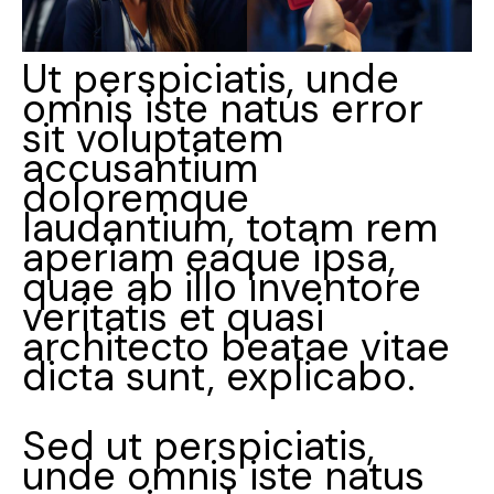
Ut perspiciatis, unde
omnis iste natus error
sit voluptatem
accusantium
doloremque
laudantium, totam rem
aperiam eaque ipsa,
quae ab illo inventore
veritatis et quasi
architecto beatae vitae
dicta sunt, explicabo.
Sed ut perspiciatis,
unde omnis iste natus