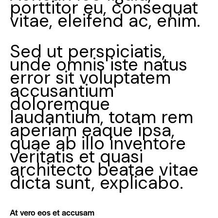
porttitor eu, consequat
vitae, eleifend ac, enim.
Sed ut perspiciatis,
unde omnis iste natus
error sit voluptatem
accusantium
doloremque
laudantium, totam rem
aperiam eaque ipsa,
quae ab illo inventore
veritatis et quasi
architecto beatae vitae
dicta sunt, explicabo.
At vero eos et accusam