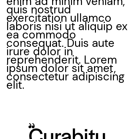
enim ad minim veniam,
quis nostrud
exercitation ullamco
laboris nisi ut aliquip ex
ea commodo
consequat. Duis aute
irure dolor in
reprehenderit. Lorem
ipsum dolor sit amet,
consectetur adipiscing
elit.
Curabitu