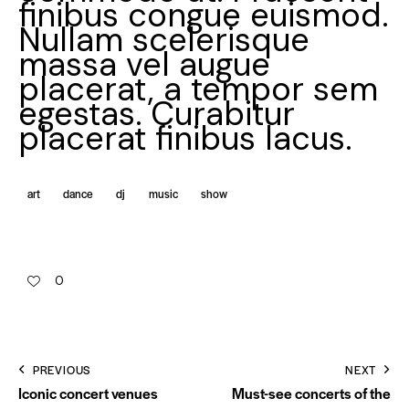
finibus congue euismod.
Nullam scelerisque
massa vel augue
placerat, a tempor sem
egestas. Curabitur
placerat finibus lacus.
art
dance
dj
music
show
0
PREVIOUS
NEXT
Iconic concert venues
Must-see concerts of the