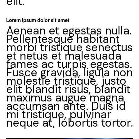
elit.
Lorem ipsum dolor sit amet
Aenean et egestas nulla.
Pellentesque habitant
morbi tristique senectus
et netus et malesuada
fames ac turpis egestas.
Fusce gravida, ligula non
molestie tristique, justo
elit blandit risus, blandit
maximus augue magna
accumsan ante. Duis id
mi tristique, pulvinar
neque at, lobortis tortor.