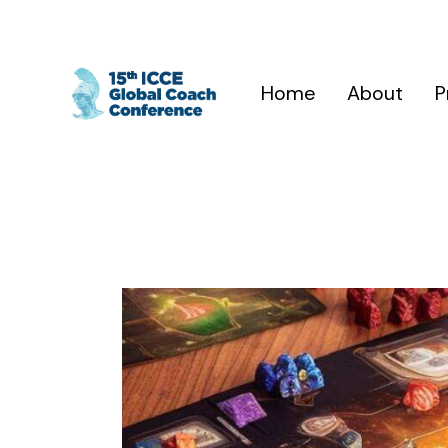
Home
About
P