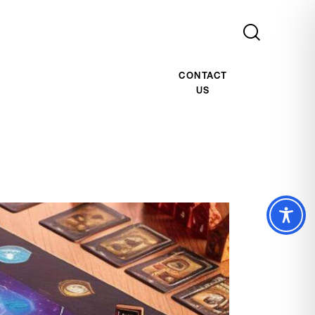
CONTACT
US