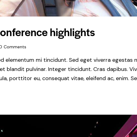
onference highlights
0
Comments
ed elementum mi tincidunt. Sed eget viverra egestas n
get blandit pulvinar. Integer tincidunt. Cras dapibus.
gula, porttitor eu, consequat vitae, eleifend ac, enim. 