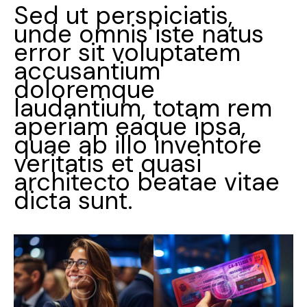
Sed ut perspiciatis,
unde omnis iste natus
error sit voluptatem
accusantium
doloremque
laudantium, totam rem
aperiam eaque ipsa,
quae ab illo inventore
veritatis et quasi
architecto beatae vitae
dicta sunt.