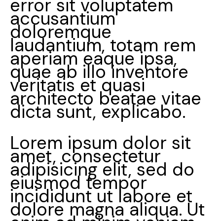
error sit voluptatem
accusantium
doloremque
laudantium, totam rem
aperiam eaque ipsa,
quae ab illo inventore
veritatis et quasi
architecto beatae vitae
dicta sunt, explicabo.
Lorem ipsum dolor sit
amet, consectetur
adipisicing elit, sed do
eiusmod tempor
incididunt ut labore et
dolore magna aliqua. Ut