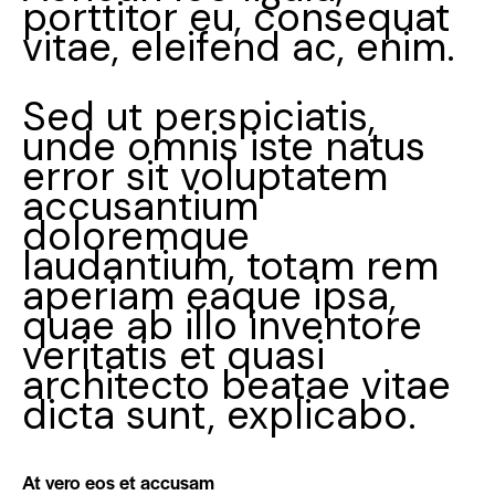
porttitor eu, consequat
vitae, eleifend ac, enim.
Sed ut perspiciatis,
unde omnis iste natus
error sit voluptatem
accusantium
doloremque
laudantium, totam rem
aperiam eaque ipsa,
quae ab illo inventore
veritatis et quasi
architecto beatae vitae
dicta sunt, explicabo.
At vero eos et accusam