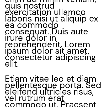
quis nostrud
exercitation ullamco
laboris nisi ut aliquip ex
ea commodo
consequat. Duis aute
irure dolor in
reprehenderit. Lorem
ipsum dolor sit amet,
consectetur adipiscing
elit.
Etiam vitae leo et diam
pellentesque porta. Sed
eleifend ultricies risus,
vel rutrum erat
commodo ut. Praesent