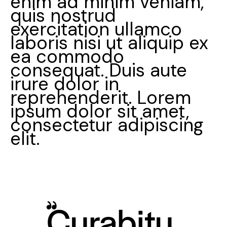
enim ad minim veniam,
quis nostrud
exercitation ullamco
laboris nisi ut aliquip ex
ea commodo
consequat. Duis aute
irure dolor in
reprehenderit. Lorem
ipsum dolor sit amet,
consectetur adipiscing
elit.
Curabitu