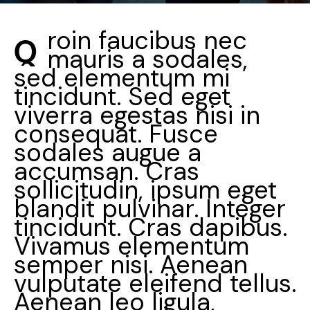
roin faucibus nec
Q
mauris a sodales,
sed elementum mi
tincidunt. Sed eget
viverra egestas nisi in
consequat. Fusce
sodales augue a
accumsan. Cras
sollicitudin, ipsum eget
blandit pulvinar. Integer
tincidunt. Cras dapibus.
Vivamus elementum
semper nisi. Aenean
vulputate eleifend tellus.
Aenean leo ligula,