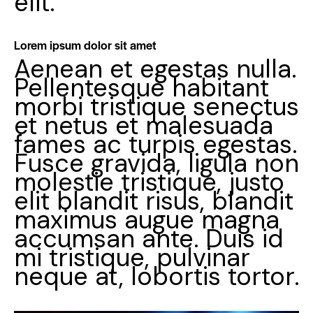
elit.
Lorem ipsum dolor sit amet
Aenean et egestas nulla.
Pellentesque habitant
morbi tristique senectus
et netus et malesuada
fames ac turpis egestas.
Fusce gravida, ligula non
molestie tristique, justo
elit blandit risus, blandit
maximus augue magna
accumsan ante. Duis id
mi tristique, pulvinar
neque at, lobortis tortor.