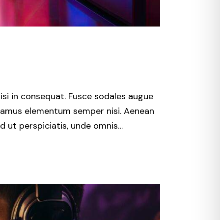
isi in consequat. Fusce sodales augue
 Vivamus elementum semper nisi. Aenean
Sed ut perspiciatis, unde omnis…