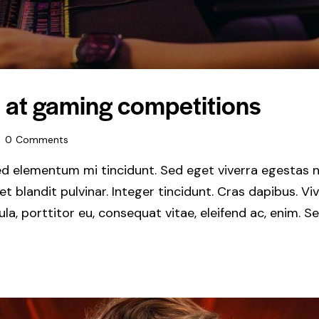
 at gaming competitions
0
Comments
ed elementum mi tincidunt. Sed eget viverra egestas n
get blandit pulvinar. Integer tincidunt. Cras dapibus.
gula, porttitor eu, consequat vitae, eleifend ac, enim. 