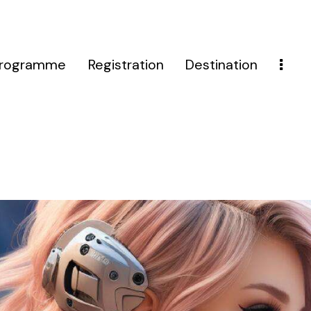
rogramme
Registration
Destination