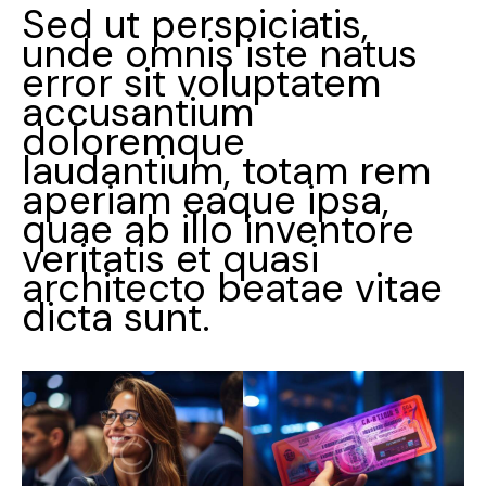
Sed ut perspiciatis,
unde omnis iste natus
error sit voluptatem
accusantium
doloremque
laudantium, totam rem
aperiam eaque ipsa,
quae ab illo inventore
veritatis et quasi
architecto beatae vitae
dicta sunt.