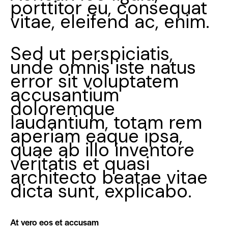
porttitor eu, consequat
vitae, eleifend ac, enim.
Sed ut perspiciatis,
unde omnis iste natus
error sit voluptatem
accusantium
doloremque
laudantium, totam rem
aperiam eaque ipsa,
quae ab illo inventore
veritatis et quasi
architecto beatae vitae
dicta sunt, explicabo.
At vero eos et accusam