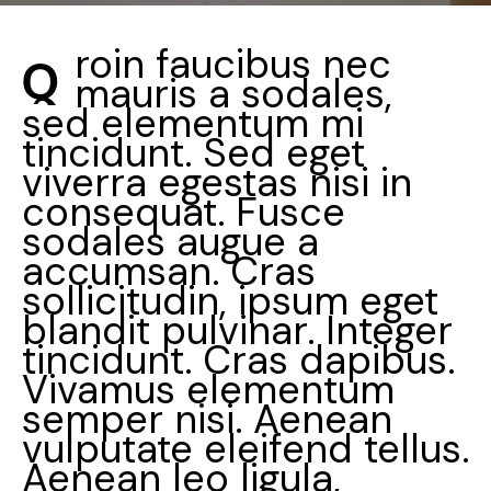
roin faucibus nec
Q
mauris a sodales,
sed elementum mi
tincidunt. Sed eget
viverra egestas nisi in
consequat. Fusce
sodales augue a
accumsan. Cras
sollicitudin, ipsum eget
blandit pulvinar. Integer
tincidunt. Cras dapibus.
Vivamus elementum
semper nisi. Aenean
vulputate eleifend tellus.
Aenean leo ligula,