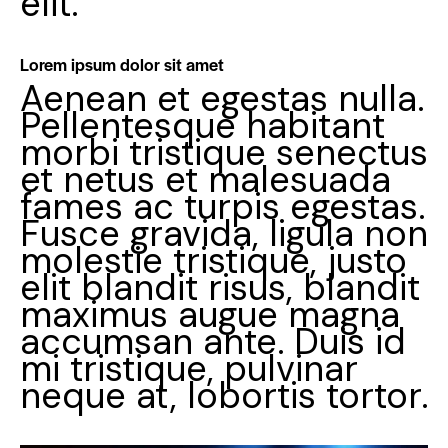
elit.
Lorem ipsum dolor sit amet
Aenean et egestas nulla.
Pellentesque habitant
morbi tristique senectus
et netus et malesuada
fames ac turpis egestas.
Fusce gravida, ligula non
molestie tristique, justo
elit blandit risus, blandit
maximus augue magna
accumsan ante. Duis id
mi tristique, pulvinar
neque at, lobortis tortor.