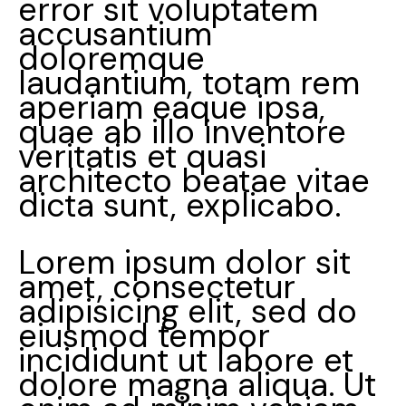
error sit voluptatem
accusantium
doloremque
laudantium, totam rem
aperiam eaque ipsa,
quae ab illo inventore
veritatis et quasi
architecto beatae vitae
dicta sunt, explicabo.
Lorem ipsum dolor sit
amet, consectetur
adipisicing elit, sed do
eiusmod tempor
incididunt ut labore et
dolore magna aliqua. Ut