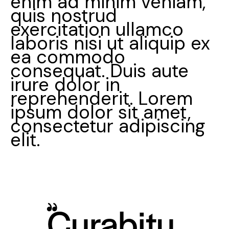
enim ad minim veniam,
quis nostrud
exercitation ullamco
laboris nisi ut aliquip ex
ea commodo
consequat. Duis aute
irure dolor in
reprehenderit. Lorem
ipsum dolor sit amet,
consectetur adipiscing
elit.
Curabitu