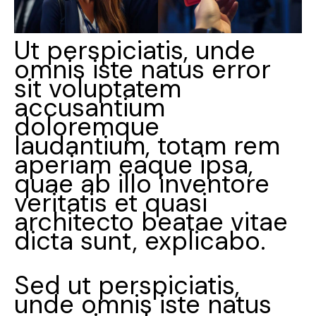
Ut perspiciatis, unde
omnis iste natus error
sit voluptatem
accusantium
doloremque
laudantium, totam rem
aperiam eaque ipsa,
quae ab illo inventore
veritatis et quasi
architecto beatae vitae
dicta sunt, explicabo.
Sed ut perspiciatis,
unde omnis iste natus