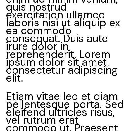
quis nostrud
exercitation ullamco
laboris nisi ut aliquip ex
ea commodo
consequat. Duis aute
irure dolor in
reprehenderit. Lorem
ipsum dolor sit amet,
consectetur adipiscing
elit.
Etiam vitae leo et diam
pellentesque porta. Sed
eleifend ultricies risus,
vel rutrum erat
commodo ut. Praesent