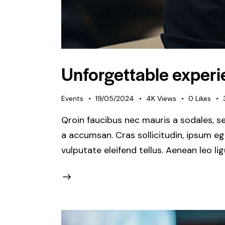
Unforgettable experie
Events
19/05/2024
4K
Views
0
Likes
Qroin faucibus nec mauris a sodales, s
a accumsan. Cras sollicitudin, ipsum e
vulputate eleifend tellus. Aenean leo li