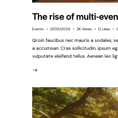
The rise of multi-eve
Events
21/05/2024
2K
Views
0
Likes
Qroin faucibus nec mauris a sodales, s
a accumsan. Cras sollicitudin, ipsum e
vulputate eleifend tellus. Aenean leo li