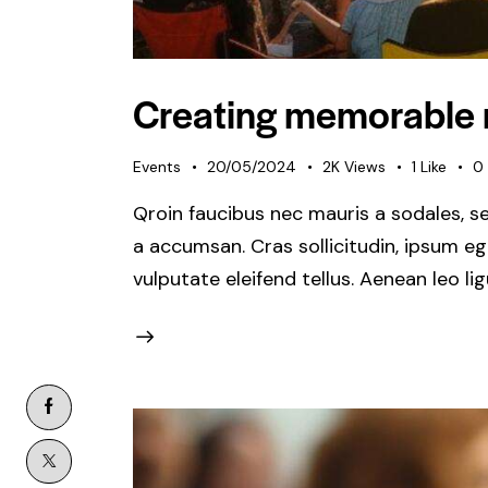
Creating memorable 
Events
20/05/2024
2K
Views
1
Like
0
Qroin faucibus nec mauris a sodales, s
a accumsan. Cras sollicitudin, ipsum e
vulputate eleifend tellus. Aenean leo li