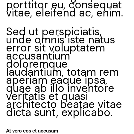
porttitor eu, consequat
vitae, eleifend ac, enim.
Sed ut perspiciatis,
unde omnis iste natus
error sit voluptatem
accusantium
doloremque
laudantium, totam rem
aperiam eaque ipsa,
quae ab illo inventore
veritatis et quasi
architecto beatae vitae
dicta sunt, explicabo.
At vero eos et accusam