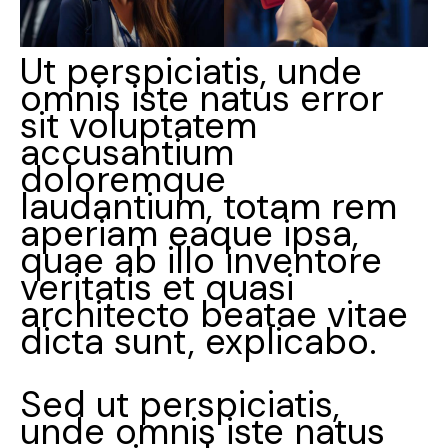
Ut perspiciatis, unde
omnis iste natus error
sit voluptatem
accusantium
doloremque
laudantium, totam rem
aperiam eaque ipsa,
quae ab illo inventore
veritatis et quasi
architecto beatae vitae
dicta sunt, explicabo.
Sed ut perspiciatis,
unde omnis iste natus