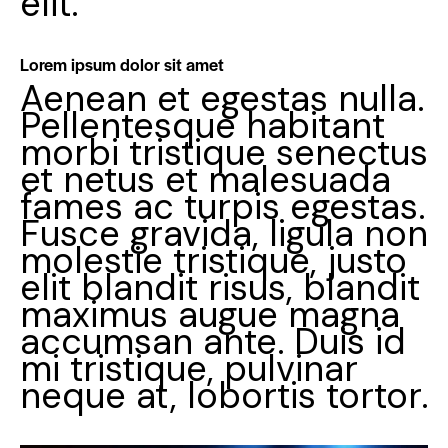
elit.
Lorem ipsum dolor sit amet
Aenean et egestas nulla.
Pellentesque habitant
morbi tristique senectus
et netus et malesuada
fames ac turpis egestas.
Fusce gravida, ligula non
molestie tristique, justo
elit blandit risus, blandit
maximus augue magna
accumsan ante. Duis id
mi tristique, pulvinar
neque at, lobortis tortor.