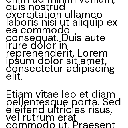
quis nostrud
exercitation ullamco
laboris nisi ut aliquip ex
ea commodo
consequat. Duis aute
irure dolor in
reprehenderit. Lorem
ipsum dolor sit amet,
consectetur adipiscing
elit.
Etiam vitae leo et diam
pellentesque porta. Sed
eleifend ultricies risus,
vel rutrum erat
commodo ut. Praesent