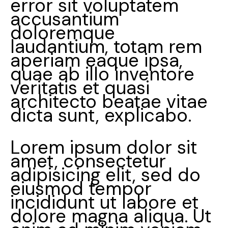
error sit voluptatem
accusantium
doloremque
laudantium, totam rem
aperiam eaque ipsa,
quae ab illo inventore
veritatis et quasi
architecto beatae vitae
dicta sunt, explicabo.
Lorem ipsum dolor sit
amet, consectetur
adipisicing elit, sed do
eiusmod tempor
incididunt ut labore et
dolore magna aliqua. Ut