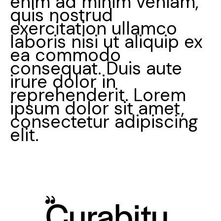
enim ad minim veniam,
quis nostrud
exercitation ullamco
laboris nisi ut aliquip ex
ea commodo
consequat. Duis aute
irure dolor in
reprehenderit. Lorem
ipsum dolor sit amet,
consectetur adipiscing
elit.
Curabitu