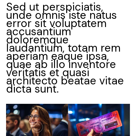
Sed ut perspiciatis,
unde omnis iste natus
error sit voluptatem
accusantium
doloremque
laudantium, totam rem
aperiam eaque ipsa,
quae ab illo inventore
veritatis et quasi
architecto beatae vitae
dicta sunt.