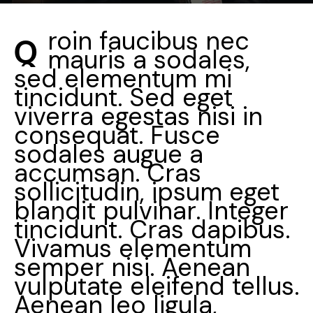
roin faucibus nec
Q
mauris a sodales,
sed elementum mi
tincidunt. Sed eget
viverra egestas nisi in
consequat. Fusce
sodales augue a
accumsan. Cras
sollicitudin, ipsum eget
blandit pulvinar. Integer
tincidunt. Cras dapibus.
Vivamus elementum
semper nisi. Aenean
vulputate eleifend tellus.
Aenean leo ligula,